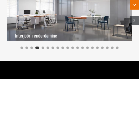
Interjööri renderdamine
sales@fsilon.com
+86-0573-86598806


Kontakt
19 aastat
tehnoloogiavaldkonna teadusuuringuid.
Alates selle loomisest on see pühendunud kokkupandavatele
lahendustele ja jätkab kokkupandavate toodete tehnoloogiliste