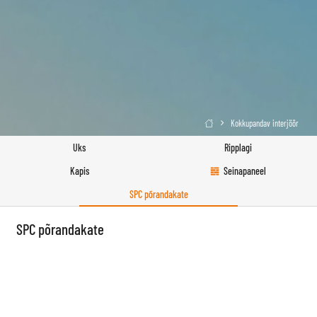
Kokkupandav interjöör

Uks
Ripplagi
Kapis
Seinapaneel
SPC põrandakate
SPC põrandakate