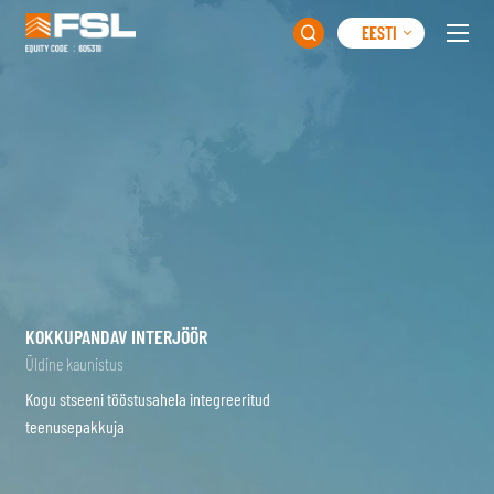
EESTI

KOKKUPANDAV INTERJÖÖR
Üldine kaunistus
Kogu stseeni tööstusahela integreeritud
teenusepakkuja