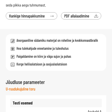
seda pikka aega tuhmumast.
Hankige hinnapakkumine
PDF allalaadimine


Anorgaaniline südamiku materjal on roheline ja keskkonnasõbralik
Hea tulekahjude ennetamine ja tuleohutus
Paigaldamine on kiire ja väga sujuv ja puhas
Kerge heliisolatsioon ja soojusisolatsioon
Jõudluse parameeter
U-ruudukujuline toru
Testi esemed
Asukoht A