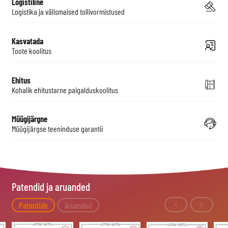
Logistiline
Logistika ja välismaised tollivormistused
Kasvatada
Toote koolitus
Ehitus
Kohalik ehitustarne paigalduskoolitus
Müügijärgne
Müügijärgse teeninduse garantii
Patendid ja aruanded
Patentide
Aruanded