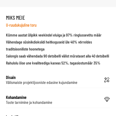
MIKS MEIE
U-ruudukujuline toru
Kümme aastat ülipikk veekindel eluiga ja 97% ringlussevõtu määr
Vähendage süsinikdioksiidi heitkoguseid üle 40% võrreldes
traditsiooniliste hoonetega
Salongis saab vähendada 90 detsibelli välist mürataset alla 40 detsibelli
Rahulolu öise une kvaliteediga kasvas 52%, tagasiostumäär 35%
Disain
Välismaiste projektijooniste edasine kujundamine
Kohandamine
Toote tarnimine ja kohandamine