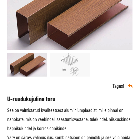
Tagasi

U-ruudukujuline toru
See on valmistatud kvaliteetsest alumiiniumplaadist, mille pinnal on
nanokate, mis on veekindel, saastumisvastane, tulekindel, niiskuskindel,
hapnikukindel ja korrosioonikindel.
Värv on särav, välimus ilus, kombinatsioon on paindlik ja see võib hoida