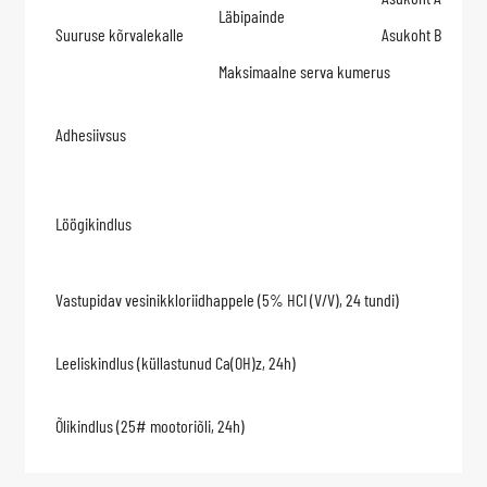
Läbipainde
Suuruse kõrvalekalle
Asukoht B
Maksimaalne serva kumerus
Adhesiivsus
Löögikindlus
Vastupidav vesinikkloriidhappele (5% HCI (V/V), 24 tundi)
Leeliskindlus (küllastunud Ca(OH)z, 24h)
Õlikindlus (25# mootoriõli, 24h)