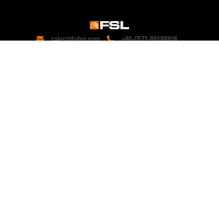
sales@fsilon.com
+86-0573-86598806


Kontakt
19 aastat
tehnoloogiavaldkonna teadusuuringuid.
Alates selle loomisest on see pühendunud kokkupandavatele
lahendustele ja jätkab kokkupandavate toodete tehnoloogiliste
uuenduste põhjalikke uuringuid.
copyright © 2028 FSILON All Rights Reserved.