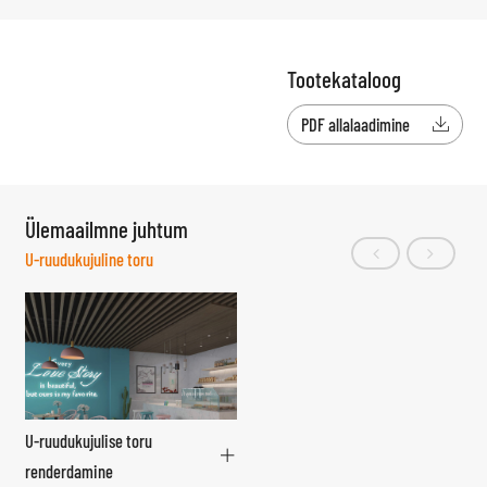
Tootekataloog
PDF allalaadimine

Ülemaailmne juhtum
U-ruudukujuline toru
U-ruudukujulise toru
renderdamine