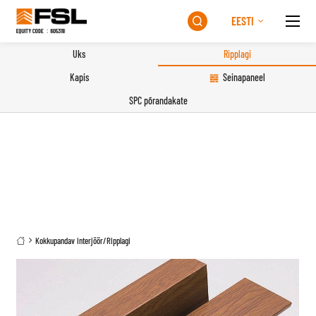
EESTI

Uks
Ripplagi
Kapis
Seinapaneel
SPC põrandakate
Kokkupandav interjöör
/
Ripplagi
